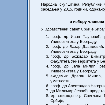
Народна скупштина Републике С
заседања у 2015. години, одржаној
о избору чланова
У Здравствени савет Србије бирај
проф. др Иван Пауновић, 
Универзитета у Београду,
проф. др Лазар Давидовић,
Универзитета у Београду
проф. др Божидар Димитри
факултета Универзитета у Бе
проф. др Јела Милић, ред
Универзитета у Београду,
академик Драган Мицић, 
уметности,
проф. др Александар Нагорни
др Миломир Јелчић, предста
мр сци.пх,спец. Светлана 
Србије,