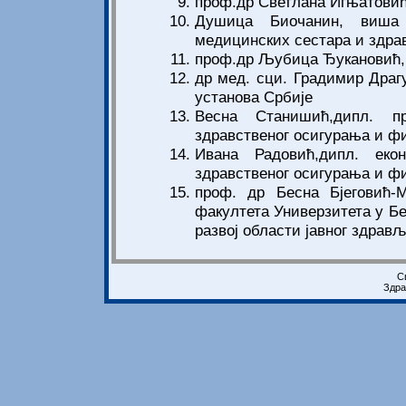
проф.др Светлана Игњатовић
Душица Биочанин, виша 
медицинских сестара и здра
проф.др Љубица Ђукановић, 
др мед. сци. Градимир Драг
установа Србије
Весна Станишић,дипл. п
здравственог осигурања и ф
Ивана Радовић,дипл. еко
здравственог осигурања и ф
проф. др Бесна Бјеговић-
факултета Универзитета у Бе
развој области јавног здрав
С
Здра